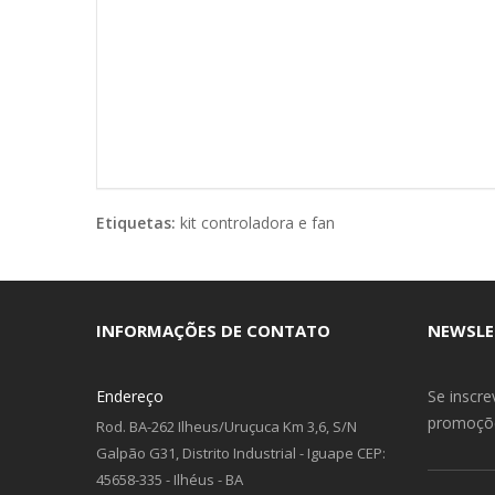
Etiquetas:
kit controladora e fan
INFORMAÇÕES DE CONTATO
NEWSLE
Endereço
Se inscr
promoçõ
Rod. BA-262 Ilheus/Uruçuca Km 3,6, S/N
Galpão G31, Distrito Industrial - Iguape CEP:
45658-335 - Ilhéus - BA