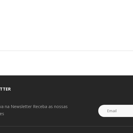
TTER
eva na Newsletter Receba as nossas
es