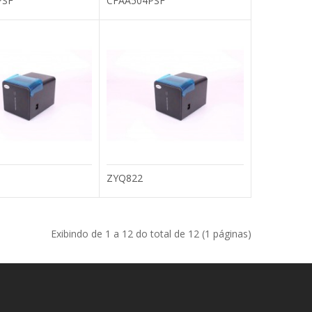
PSF
CFAA504PSF
cidade, um acessório
Add to compare
Add to wishlist
CHAD130PPB Pixxo
COMPRAR
e usado para conectar
ZYQ822
Add to compare
Add to wishlist
Exibindo de 1 a 12 do total de 12 (1 páginas)