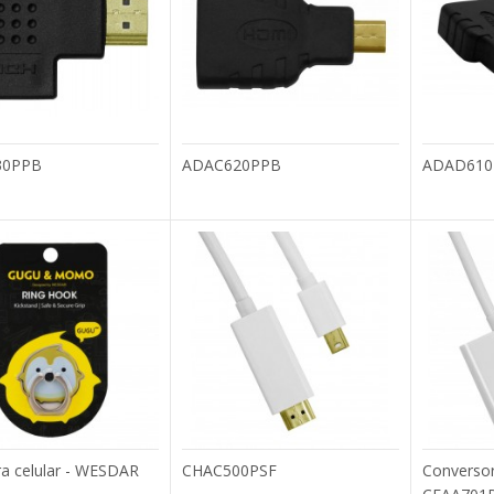
equipamento contra desgastes e arranh..
30PPB
ADAC620PPB
ADAD610
ADAC620PPB
Adaptador micro HDMI para HDMI de alta velo
indispensável para quem gosta de ass..
ADAD610PPB
ra celular - WESDAR
CHAC500PSF
Conversor