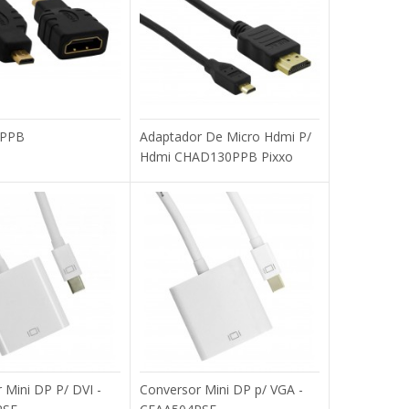
Add to compare
Add to wishlist
PPB
Adaptador De Micro Hdmi P/
Hdmi CHAD130PPB Pixxo
COMPRAR
cidade, um acessório
Add to compare
Add to wishlist
 Mini DP P/ DVI -
Conversor Mini DP p/ VGA -
COMPRAR