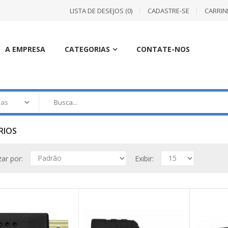
LISTA DE DESEJOS (0)
CADASTRE-SE
CARRI
A EMPRESA
CATEGORIAS
CONTATE-NOS
RIOS
zar por:
Exibir:
ADAA730PPB
Adaptador 90° facil de conectar. Protege às 