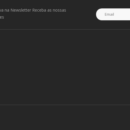
Funciona como um anel para o dedo, preveni
eva na Newsletter Receba as nossas
como suporte. Ótimo acessório para t..
es
CHAC500PSF
Características: • Suporta resolução HDTV 1080
profundidade de cor e resolução de 1920 ..
Conversor Mini DP P/ DVI - CFAA701