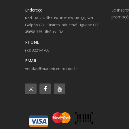
Endereço
Se inscr
promoçõ
Rod. BA-262 Ilheus/Uruçuca Km 3,6, S/N
Galpão G31, Distrito Industrial - Iguape CEP:
45658-335 - Ilhéus - BA
PHONE
(73) 3221-4700
EMAIL
vendas@marketcentro.com.br